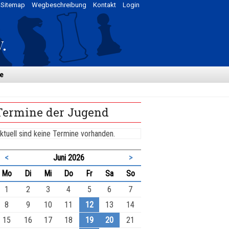
Sitemap
Wegbeschreibung
Kontakt
Login
e
Termine der Jugend
ktuell sind keine Termine vorhanden.
<
Juni 2026
>
ntag
enstag
ttwoch
nnerstag
eitag
mstag
nntag
Mo
Di
Mi
Do
Fr
Sa
So
1
2
3
4
5
6
7
8
9
10
11
12
13
14
15
16
17
18
19
20
21