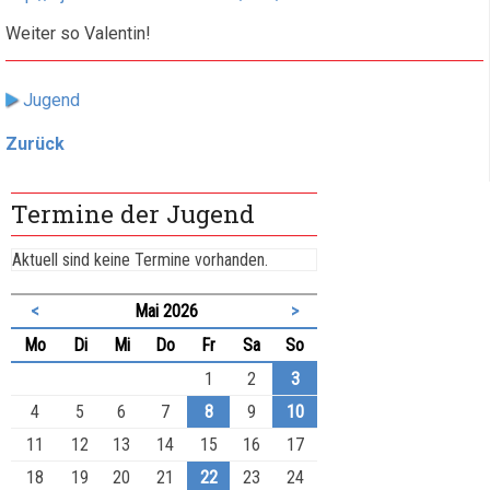
Weiter so Valentin!
Jugend
Zurück
Termine der Jugend
Aktuell sind keine Termine vorhanden.
<
Mai 2026
>
ntag
enstag
ttwoch
nnerstag
eitag
mstag
nntag
Mo
Di
Mi
Do
Fr
Sa
So
1
2
3
4
5
6
7
8
9
10
11
12
13
14
15
16
17
18
19
20
21
22
23
24