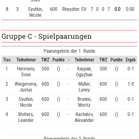
8.
3.
Syutkin,
600
Rheydter SV
7
0
0
7
0.0
0.00
Nicole
Gruppe C - Spielpaarungen
Paarungsliste der 1. Runde
Tisc
Teilnehmer
TWZ
Punkte
-
Teilnehmer
TWZ
Punkte
Ergeb
1
Hermens,
500
()
-
Kaypak,
500
()
0-1
Sven
Oguzhan
2
Wiegersma,
600
()
-
Müller,
600
()
1-0
Justus
Lenny
3
Syutkin,
600
()
-
Brunke,
600
()
0-1
Nicole
Moritz
4
Wolters,
600
()
-
Kachalov,
600
()
0-1
Leander
Alexander
Paarungsliste der 2. Runde