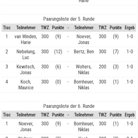
Harie
Paarungsliste der 5. Runde
Tisc
Teilnehmer
TWZ
Punkte
-
Teilnehmer
TWZ
Punkte
Ergeb
1
van Winden,
300
(9)
-
Noever,
300
(9)
1-0
Harie
Jonas
2
Nebelung,
300
(12)
-
Bertz, Ben
300
(7)
1-0
Luc
3
Kewitsch,
300
(6)
-
Wolters,
200
(3)
1-0
Jonas
Niklas
4
Koch,
300
(0)
-
Bomheuer,
300
(1)
1-0
Maurice
Niklas
Paarungsliste der 6. Runde
Tisc
Teilnehmer
TWZ
Punkte
-
Teilnehmer
TWZ
Punkte
Ergeb
1
Noever,
300
(9)
-
Bomheuer,
300
(1)
1-0
Jonas
Niklas