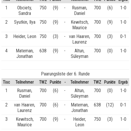
1
Obciety,
750
(9)
-
Rusman,
700
(6)
1-0
Sandra
Daniel
2
Syutkin, Ilya
750
(9)
-
Kewitsch,
700
(9)
1-0
Maurice
3
Heider, Leon
750
(3)
-
van Haaren,
700
(3)
0-1
Laurenz
4
Mateman,
638
(9)
-
Altun,
700
(0)
1-0
Jonathan
Süleyman
Paarungsliste der 6. Runde
Tisc
Teilnehmer
TWZ
Punkte
-
Teilnehmer
TWZ
Punkte
Ergeb
1
Rusman,
700
(6)
-
Altun,
700
(0)
1-0
Daniel
Süleyman
2
van Haaren,
700
(6)
-
Mateman,
638
(12)
0-1
Laurenz
Jonathan
3
Kewitsch,
700
(9)
-
Heider,
750
(3)
1-0
Maurice
Leon