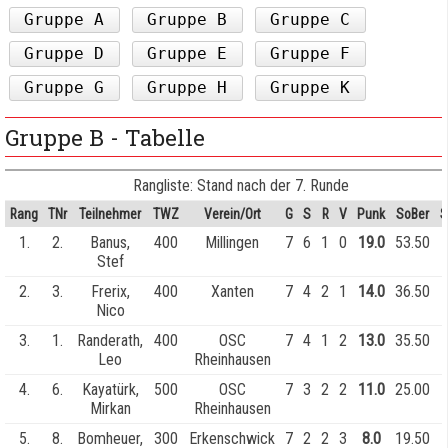
Gruppe A
Gruppe B
Gruppe C
Gruppe D
Gruppe E
Gruppe F
Gruppe G
Gruppe H
Gruppe K
Gruppe B - Tabelle
Rangliste: Stand nach der 7. Runde
Rang
TNr
Teilnehmer
TWZ
Verein/Ort
G
S
R
V
Punk
SoBer
S
1.
2.
Banus,
400
Millingen
7
6
1
0
19.0
53.50
Stef
2.
3.
Frerix,
400
Xanten
7
4
2
1
14.0
36.50
Nico
3.
1.
Randerath,
400
OSC
7
4
1
2
13.0
35.50
Leo
Rheinhausen
4.
6.
Kayatürk,
500
OSC
7
3
2
2
11.0
25.00
Mirkan
Rheinhausen
5.
8.
Bomheuer,
300
Erkenschwick
7
2
2
3
8.0
19.50