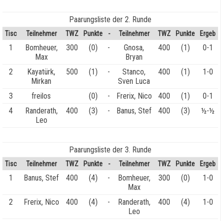
Paarungsliste der 2. Runde
Tisc
Teilnehmer
TWZ
Punkte
-
Teilnehmer
TWZ
Punkte
Ergeb
1
Bomheuer,
300
(0)
-
Gnosa,
400
(1)
0-1
Max
Bryan
2
Kayatürk,
500
(1)
-
Stanco,
400
(1)
1-0
Mirkan
Sven Luca
3
freilos
(0)
-
Frerix, Nico
400
(1)
0-1
4
Randerath,
400
(3)
-
Banus, Stef
400
(3)
½-½
Leo
Paarungsliste der 3. Runde
Tisc
Teilnehmer
TWZ
Punkte
-
Teilnehmer
TWZ
Punkte
Ergeb
1
Banus, Stef
400
(4)
-
Bomheuer,
300
(0)
1-0
Max
2
Frerix, Nico
400
(4)
-
Randerath,
400
(4)
1-0
Leo