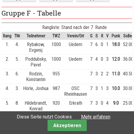
Gruppe F - Tabelle
Rangliste: Stand nach der 7. Runde
Rang
TNr
Teilnehmer
TWZ
Verein/Ort
G
S
R
V
Punk
SoBer
1.
4.
Rybakow,
1000
Uedem
7
6
0
1
18.0
52.00
Evgenij
2.
5.
Poddubsky,
1000
Uedem
7
4
0
3
12.0
36.00
Pavel
3.
6.
Rodzin,
955
7
3
2
2
11.0
40.50
Konstantin
4.
3.
Hörle, Joshua
987
OSC
7
3
1
3
10.0
30.00
Rheinhausen
5.
8.
Hildebrandt,
920
Erkrath
7
3
0
4
9.0
25.00
Konrad
Diese Seite nutzt Cookies.
Mehr erfahren
6.
2.
Bertz, Tom
963
OSC
7
2
2
3
8.0
26.50
Rheinhausen
Akzeptieren
7.
1.
Krone, Aaron
700
Köln
7
2
1
4
7.0
21.50