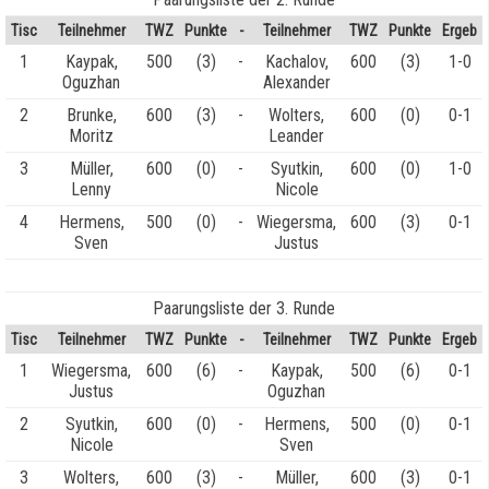
Tisc
Teilnehmer
TWZ
Punkte
-
Teilnehmer
TWZ
Punkte
Ergeb
1
Kaypak,
500
(3)
-
Kachalov,
600
(3)
1-0
Oguzhan
Alexander
2
Brunke,
600
(3)
-
Wolters,
600
(0)
0-1
Moritz
Leander
3
Müller,
600
(0)
-
Syutkin,
600
(0)
1-0
Lenny
Nicole
4
Hermens,
500
(0)
-
Wiegersma,
600
(3)
0-1
Sven
Justus
Paarungsliste der 3. Runde
Tisc
Teilnehmer
TWZ
Punkte
-
Teilnehmer
TWZ
Punkte
Ergeb
1
Wiegersma,
600
(6)
-
Kaypak,
500
(6)
0-1
Justus
Oguzhan
2
Syutkin,
600
(0)
-
Hermens,
500
(0)
0-1
Nicole
Sven
3
Wolters,
600
(3)
-
Müller,
600
(3)
0-1