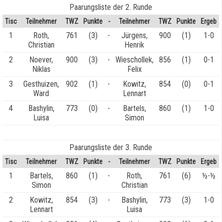
Paarungsliste der 2. Runde
Tisc
Teilnehmer
TWZ
Punkte
-
Teilnehmer
TWZ
Punkte
Ergeb
1
Roth,
761
(3)
-
Jürgens,
900
(1)
1-0
Christian
Henrik
2
Noever,
900
(3)
-
Wieschollek,
856
(1)
0-1
Niklas
Felix
3
Gesthuizen,
902
(1)
-
Kowitz,
854
(0)
0-1
Ward
Lennart
4
Bashylin,
773
(0)
-
Bartels,
860
(1)
1-0
Luisa
Simon
Paarungsliste der 3. Runde
Tisc
Teilnehmer
TWZ
Punkte
-
Teilnehmer
TWZ
Punkte
Ergeb
1
Bartels,
860
(1)
-
Roth,
761
(6)
½-½
Simon
Christian
2
Kowitz,
854
(3)
-
Bashylin,
773
(3)
1-0
Lennart
Luisa