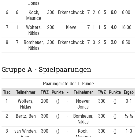
Jonas
6.
6.
Koch,
300
Erkenschwick
7
2
0
5
6.0
6.00
Maurice
7.
1.
Wolters,
200
Kleve
7
1
1
5
4.0
16.00
Niklas
8.
7.
Bomheuer,
300
Erkenschwick
7
0
2
5
2.0
8.50
Niklas
Gruppe A - Spielpaarungen
Paarungsliste der 1. Runde
Tisc
Teilnehmer
TWZ
Punkte
-
Teilnehmer
TWZ
Punkte
Ergeb
1
Wolters,
200
()
-
Noever,
300
()
0-1
Niklas
Jonas
2
Bertz, Ben
300
()
-
Bomheuer,
300
()
½-½
Niklas
3
van Winden,
300
()
-
Koch,
300
()
1-0
Harie
Maurice