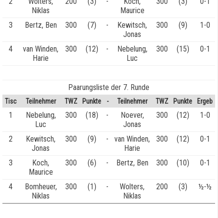
2
Wolters,
200
(3)
-
Koch,
300
(3)
0-1
Niklas
Maurice
3
Bertz, Ben
300
(7)
-
Kewitsch,
300
(9)
1-0
Jonas
4
van Winden,
300
(12)
-
Nebelung,
300
(15)
0-1
Harie
Luc
Paarungsliste der 7. Runde
Tisc
Teilnehmer
TWZ
Punkte
-
Teilnehmer
TWZ
Punkte
Ergeb
1
Nebelung,
300
(18)
-
Noever,
300
(12)
1-0
Luc
Jonas
2
Kewitsch,
300
(9)
-
van Winden,
300
(12)
0-1
Jonas
Harie
3
Koch,
300
(6)
-
Bertz, Ben
300
(10)
0-1
Maurice
4
Bomheuer,
300
(1)
-
Wolters,
200
(3)
½-½
Niklas
Niklas