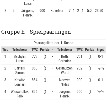
Luisa
8.
5.
Jürgens,
900
Kevelaer
7
1
2
4
5.0
23.50
Henrik
Gruppe E - Spielpaarungen
Paarungsliste der 1. Runde
Tisc
Teilnehmer
TWZ
Punkte
-
Teilnehmer
TWZ
Punkte
Ergeb
1
Bashylin,
773
()
-
Roth,
761
()
0-1
Luisa
Christian
2
Bartels,
860
()
-
Gesthuizen,
902
()
½-½
Simon
Ward
3
Kowitz,
854
()
-
Noever,
900
()
0-1
Lennart
Niklas
4
Wieschollek,
856
()
-
Jürgens,
900
()
½-½
Felix
Henrik