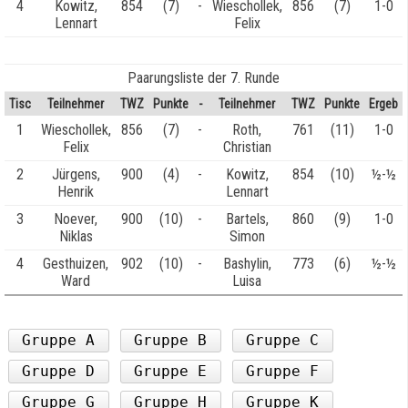
4
Kowitz,
854
(7)
-
Wieschollek,
856
(7)
1-0
Lennart
Felix
Paarungsliste der 7. Runde
Tisc
Teilnehmer
TWZ
Punkte
-
Teilnehmer
TWZ
Punkte
Ergeb
1
Wieschollek,
856
(7)
-
Roth,
761
(11)
1-0
Felix
Christian
2
Jürgens,
900
(4)
-
Kowitz,
854
(10)
½-½
Henrik
Lennart
3
Noever,
900
(10)
-
Bartels,
860
(9)
1-0
Niklas
Simon
4
Gesthuizen,
902
(10)
-
Bashylin,
773
(6)
½-½
Ward
Luisa
Gruppe A
Gruppe B
Gruppe C
Gruppe D
Gruppe E
Gruppe F
Gruppe G
Gruppe H
Gruppe K