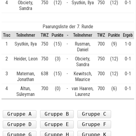
4
Obciety,
750
(12)
-
Syutkin, Ilya
750
(12)
0-1
Sandra
Paarungsliste der 7. Runde
Tisc
Teilnehmer
TWZ
Punkte
-
Teilnehmer
TWZ
Punkte
Ergeb
1
Syutkin, Ilya
750
(15)
-
Rusman,
700
(9)
1-0
Daniel
2
Heider, Leon
750
(3)
-
Obciety,
750
(12)
0-1
Sandra
3
Mateman,
638
(15)
-
Kewitsch,
700
(12)
0-1
Jonathan
Maurice
4
Altun,
700
(0)
-
van Haaren,
700
(6)
0-1
Süleyman
Laurenz
Gruppe A
Gruppe B
Gruppe C
Gruppe D
Gruppe E
Gruppe F
Gruppe G
Gruppe H
Gruppe K