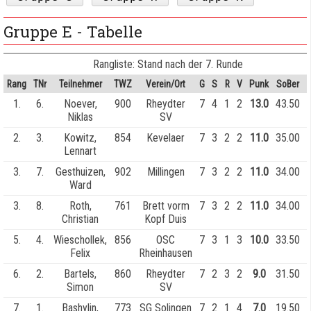
Gruppe E - Tabelle
Rangliste: Stand nach der 7. Runde
Rang
TNr
Teilnehmer
TWZ
Verein/Ort
G
S
R
V
Punk
SoBer
1.
6.
Noever,
900
Rheydter
7
4
1
2
13.0
43.50
Niklas
SV
2.
3.
Kowitz,
854
Kevelaer
7
3
2
2
11.0
35.00
Lennart
3.
7.
Gesthuizen,
902
Millingen
7
3
2
2
11.0
34.00
Ward
3.
8.
Roth,
761
Brett vorm
7
3
2
2
11.0
34.00
Christian
Kopf Duis
5.
4.
Wieschollek,
856
OSC
7
3
1
3
10.0
33.50
Felix
Rheinhausen
6.
2.
Bartels,
860
Rheydter
7
2
3
2
9.0
31.50
Simon
SV
7.
1.
Bashylin,
773
SG Solingen
7
2
1
4
7.0
19.50