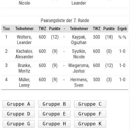
Nicole
Leander
Paarungsliste der 7. Runde
Tisc
Teilnehmer
TWZ
Punkte
-
Teilnehmer
TWZ
Punkte
Ergeb
1
Wolters,
600
(12)
-
Kaypak,
500
(18)
½-½
Leander
Oguzhan
2
Kachalov,
600
(9)
-
Syutkin,
600
(0)
1-0
Alexander
Nicole
3
Brunke,
600
(9)
-
Wiegersma,
600
(12)
1-0
Moritz
Justus
4
Müller,
600
(9)
-
Hermens,
500
(3)
1-0
Lenny
Sven
Gruppe A
Gruppe B
Gruppe C
Gruppe D
Gruppe E
Gruppe F
Gruppe G
Gruppe H
Gruppe K