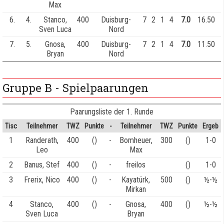
Max
6.
4.
Stanco,
400
Duisburg-
7
2
1
4
7.0
16.50
Sven Luca
Nord
7.
5.
Gnosa,
400
Duisburg-
7
2
1
4
7.0
11.50
Bryan
Nord
Gruppe B - Spielpaarungen
Paarungsliste der 1. Runde
Tisc
Teilnehmer
TWZ
Punkte
-
Teilnehmer
TWZ
Punkte
Ergeb
1
Randerath,
400
()
-
Bomheuer,
300
()
1-0
Leo
Max
2
Banus, Stef
400
()
-
freilos
()
1-0
3
Frerix, Nico
400
()
-
Kayatürk,
500
()
½-½
Mirkan
4
Stanco,
400
()
-
Gnosa,
400
()
½-½
Sven Luca
Bryan