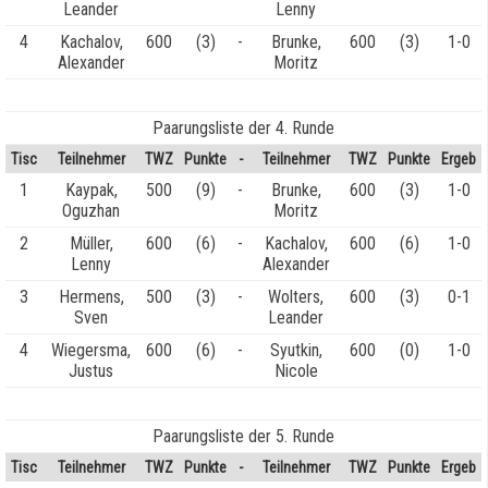
Leander
Lenny
4
Kachalov,
600
(3)
-
Brunke,
600
(3)
1-0
Alexander
Moritz
Paarungsliste der 4. Runde
Tisc
Teilnehmer
TWZ
Punkte
-
Teilnehmer
TWZ
Punkte
Ergeb
1
Kaypak,
500
(9)
-
Brunke,
600
(3)
1-0
Oguzhan
Moritz
2
Müller,
600
(6)
-
Kachalov,
600
(6)
1-0
Lenny
Alexander
3
Hermens,
500
(3)
-
Wolters,
600
(3)
0-1
Sven
Leander
4
Wiegersma,
600
(6)
-
Syutkin,
600
(0)
1-0
Justus
Nicole
Paarungsliste der 5. Runde
Tisc
Teilnehmer
TWZ
Punkte
-
Teilnehmer
TWZ
Punkte
Ergeb