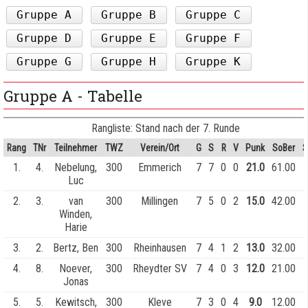
Gruppe A
Gruppe B
Gruppe C
Gruppe D
Gruppe E
Gruppe F
Gruppe G
Gruppe H
Gruppe K
Gruppe A - Tabelle
Rangliste: Stand nach der 7. Runde
Rang
TNr
Teilnehmer
TWZ
Verein/Ort
G
S
R
V
Punk
SoBer
S
1.
4.
Nebelung,
300
Emmerich
7
7
0
0
21.0
61.00
Luc
2.
3.
van
300
Millingen
7
5
0
2
15.0
42.00
Winden,
Harie
3.
2.
Bertz, Ben
300
Rheinhausen
7
4
1
2
13.0
32.00
4.
8.
Noever,
300
Rheydter SV
7
4
0
3
12.0
21.00
Jonas
5.
5.
Kewitsch,
300
Kleve
7
3
0
4
9.0
12.00