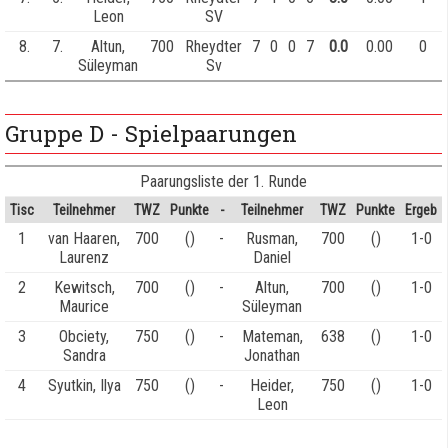
Leon
SV
8.
7.
Altun,
700
Rheydter
7
0
0
7
0.0
0.00
0
Süleyman
Sv
Gruppe D - Spielpaarungen
Paarungsliste der 1. Runde
Tisc
Teilnehmer
TWZ
Punkte
-
Teilnehmer
TWZ
Punkte
Ergeb
1
van Haaren,
700
()
-
Rusman,
700
()
1-0
Laurenz
Daniel
2
Kewitsch,
700
()
-
Altun,
700
()
1-0
Maurice
Süleyman
3
Obciety,
750
()
-
Mateman,
638
()
1-0
Sandra
Jonathan
4
Syutkin, Ilya
750
()
-
Heider,
750
()
1-0
Leon