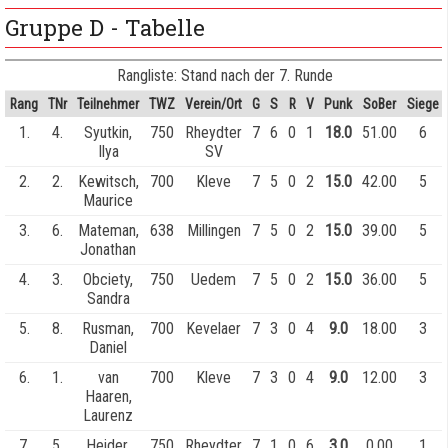
Gruppe D - Tabelle
Rangliste: Stand nach der 7. Runde
Rang
TNr
Teilnehmer
TWZ
Verein/Ort
G
S
R
V
Punk
SoBer
Siege
1.
4.
Syutkin,
750
Rheydter
7
6
0
1
18.0
51.00
6
Ilya
SV
2.
2.
Kewitsch,
700
Kleve
7
5
0
2
15.0
42.00
5
Maurice
3.
6.
Mateman,
638
Millingen
7
5
0
2
15.0
39.00
5
Jonathan
4.
3.
Obciety,
750
Uedem
7
5
0
2
15.0
36.00
5
Sandra
5.
8.
Rusman,
700
Kevelaer
7
3
0
4
9.0
18.00
3
Daniel
6.
1.
van
700
Kleve
7
3
0
4
9.0
12.00
3
Haaren,
Laurenz
7.
5.
Heider,
750
Rheydter
7
1
0
6
3.0
0.00
1