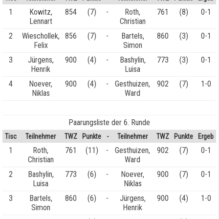
1
Kowitz,
854
(7)
-
Roth,
761
(8)
0-1
Lennart
Christian
2
Wieschollek,
856
(7)
-
Bartels,
860
(3)
0-1
Felix
Simon
3
Jürgens,
900
(4)
-
Bashylin,
773
(3)
0-1
Henrik
Luisa
4
Noever,
900
(4)
-
Gesthuizen,
902
(7)
1-0
Niklas
Ward
Paarungsliste der 6. Runde
Tisc
Teilnehmer
TWZ
Punkte
-
Teilnehmer
TWZ
Punkte
Ergeb
1
Roth,
761
(11)
-
Gesthuizen,
902
(7)
0-1
Christian
Ward
2
Bashylin,
773
(6)
-
Noever,
900
(7)
0-1
Luisa
Niklas
3
Bartels,
860
(6)
-
Jürgens,
900
(4)
1-0
Simon
Henrik