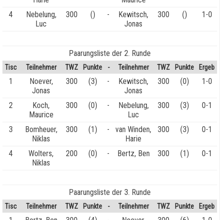
4
Nebelung,
300
()
-
Kewitsch,
300
()
1-0
Luc
Jonas
Paarungsliste der 2. Runde
Tisc
Teilnehmer
TWZ
Punkte
-
Teilnehmer
TWZ
Punkte
Ergeb
1
Noever,
300
(3)
-
Kewitsch,
300
(0)
1-0
Jonas
Jonas
2
Koch,
300
(0)
-
Nebelung,
300
(3)
0-1
Maurice
Luc
3
Bomheuer,
300
(1)
-
van Winden,
300
(3)
0-1
Niklas
Harie
4
Wolters,
200
(0)
-
Bertz, Ben
300
(1)
0-1
Niklas
Paarungsliste der 3. Runde
Tisc
Teilnehmer
TWZ
Punkte
-
Teilnehmer
TWZ
Punkte
Ergeb