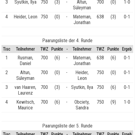
3
Syutkin, Ilya
750
(3)
-
Altun,
700
(0)
1-0
Süleyman
4
Heider, Leon
750
(0)
-
Mateman,
638
(3)
0-1
Jonathan
Paarungsliste der 4. Runde
Tisc
Teilnehmer
TWZ
Punkte
-
Teilnehmer
TWZ
Punkte
Ergeb
1
Rusman,
700
(6)
-
Mateman,
638
(6)
0-1
Daniel
Jonathan
2
Altun,
700
(0)
-
Heider,
750
(0)
0-1
Süleyman
Leon
3
van Haaren,
700
(3)
-
Syutkin, Ilya
750
(6)
0-1
Laurenz
4
Kewitsch,
700
(6)
-
Obciety,
750
(9)
1-0
Maurice
Sandra
Paarungsliste der 5. Runde
Tisc
Teilnehmer
TWZ
Punkte
-
Teilnehmer
TWZ
Punkte
Ergeb