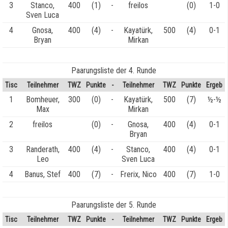
3
Stanco,
400
(1)
-
freilos
(0)
1-0
Sven Luca
4
Gnosa,
400
(4)
-
Kayatürk,
500
(4)
0-1
Bryan
Mirkan
Paarungsliste der 4. Runde
Tisc
Teilnehmer
TWZ
Punkte
-
Teilnehmer
TWZ
Punkte
Ergeb
1
Bomheuer,
300
(0)
-
Kayatürk,
500
(7)
½-½
Max
Mirkan
2
freilos
(0)
-
Gnosa,
400
(4)
0-1
Bryan
3
Randerath,
400
(4)
-
Stanco,
400
(4)
0-1
Leo
Sven Luca
4
Banus, Stef
400
(7)
-
Frerix, Nico
400
(7)
1-0
Paarungsliste der 5. Runde
Tisc
Teilnehmer
TWZ
Punkte
-
Teilnehmer
TWZ
Punkte
Ergeb