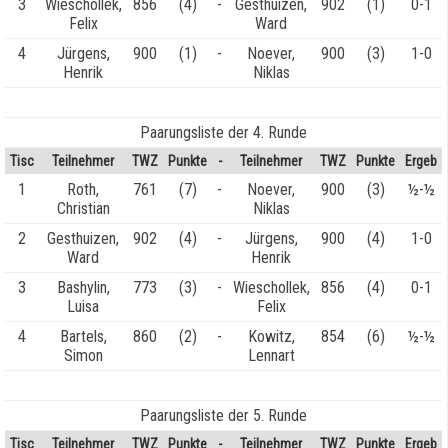
3
Wieschollek,
856
(4)
-
Gesthuizen,
902
(1)
0-1
Felix
Ward
4
Jürgens,
900
(1)
-
Noever,
900
(3)
1-0
Henrik
Niklas
Paarungsliste der 4. Runde
Tisc
Teilnehmer
TWZ
Punkte
-
Teilnehmer
TWZ
Punkte
Ergeb
1
Roth,
761
(7)
-
Noever,
900
(3)
½-½
Christian
Niklas
2
Gesthuizen,
902
(4)
-
Jürgens,
900
(4)
1-0
Ward
Henrik
3
Bashylin,
773
(3)
-
Wieschollek,
856
(4)
0-1
Luisa
Felix
4
Bartels,
860
(2)
-
Kowitz,
854
(6)
½-½
Simon
Lennart
Paarungsliste der 5. Runde
Tisc
Teilnehmer
TWZ
Punkte
-
Teilnehmer
TWZ
Punkte
Ergeb