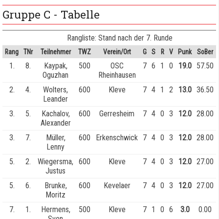
Gruppe C - Tabelle
Rangliste: Stand nach der 7. Runde
Rang
TNr
Teilnehmer
TWZ
Verein/Ort
G
S
R
V
Punk
SoBer
1.
8.
Kaypak,
500
OSC
7
6
1
0
19.0
57.50
Oguzhan
Rheinhausen
2.
4.
Wolters,
600
Kleve
7
4
1
2
13.0
36.50
Leander
3.
5.
Kachalov,
600
Gerresheim
7
4
0
3
12.0
28.00
Alexander
3.
7.
Müller,
600
Erkenschwick
7
4
0
3
12.0
28.00
Lenny
5.
2.
Wiegersma,
600
Kleve
7
4
0
3
12.0
27.00
Justus
5.
6.
Brunke,
600
Kevelaer
7
4
0
3
12.0
27.00
Moritz
7.
1.
Hermens,
500
Kleve
7
1
0
6
3.0
0.00
Sven