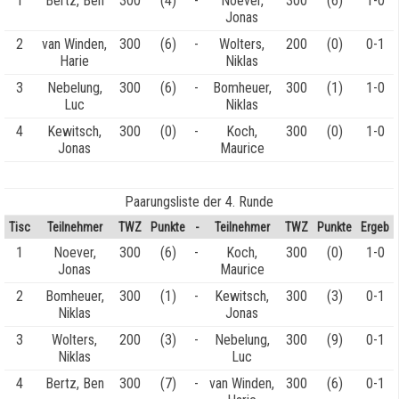
1
Bertz, Ben
300
(4)
-
Noever,
300
(6)
1-0
Jonas
2
van Winden,
300
(6)
-
Wolters,
200
(0)
0-1
Harie
Niklas
3
Nebelung,
300
(6)
-
Bomheuer,
300
(1)
1-0
Luc
Niklas
4
Kewitsch,
300
(0)
-
Koch,
300
(0)
1-0
Jonas
Maurice
Paarungsliste der 4. Runde
Tisc
Teilnehmer
TWZ
Punkte
-
Teilnehmer
TWZ
Punkte
Ergeb
1
Noever,
300
(6)
-
Koch,
300
(0)
1-0
Jonas
Maurice
2
Bomheuer,
300
(1)
-
Kewitsch,
300
(3)
0-1
Niklas
Jonas
3
Wolters,
200
(3)
-
Nebelung,
300
(9)
0-1
Niklas
Luc
4
Bertz, Ben
300
(7)
-
van Winden,
300
(6)
0-1