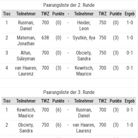
Paarungsliste der 2. Runde
Tisc
Teilnehmer
TWZ
Punkte
-
Teilnehmer
TWZ
Punkte
Ergeb
1
Rusman,
700
(0)
-
Heider,
750
(0)
1-0
Daniel
Leon
2
Mateman,
638
(0)
-
Syutkin, Ilya
750
(3)
1-0
Jonathan
3
Altun,
700
(0)
-
Obciety,
750
(3)
0-1
Süleyman
Sandra
4
van Haaren,
700
(3)
-
Kewitsch,
700
(3)
0-1
Laurenz
Maurice
Paarungsliste der 3. Runde
Tisc
Teilnehmer
TWZ
Punkte
-
Teilnehmer
TWZ
Punkte
Ergeb
1
Kewitsch,
700
(6)
-
Rusman,
700
(3)
0-1
Maurice
Daniel
2
Obciety,
750
(6)
-
van Haaren,
700
(3)
1-0
Sandra
Laurenz