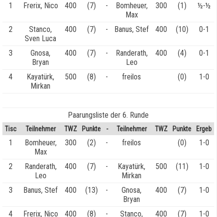
1
Frerix, Nico
400
(7)
-
Bomheuer,
300
(1)
½-½
Max
2
Stanco,
400
(7)
-
Banus, Stef
400
(10)
0-1
Sven Luca
3
Gnosa,
400
(7)
-
Randerath,
400
(4)
0-1
Bryan
Leo
4
Kayatürk,
500
(8)
-
freilos
(0)
1-0
Mirkan
Paarungsliste der 6. Runde
Tisc
Teilnehmer
TWZ
Punkte
-
Teilnehmer
TWZ
Punkte
Ergeb
1
Bomheuer,
300
(2)
-
freilos
(0)
1-0
Max
2
Randerath,
400
(7)
-
Kayatürk,
500
(11)
1-0
Leo
Mirkan
3
Banus, Stef
400
(13)
-
Gnosa,
400
(7)
1-0
Bryan
4
Frerix, Nico
400
(8)
-
Stanco,
400
(7)
1-0