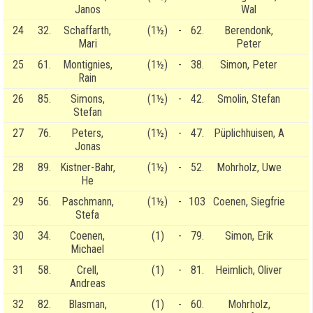
Janos
Wal
24
32.
Schaffarth,
(1½)
-
62.
Berendonk,
Mari
Peter
25
61.
Montignies,
(1½)
-
38.
Simon, Peter
Rain
26
85.
Simons,
(1½)
-
42.
Smolin, Stefan
Stefan
27
76.
Peters,
(1½)
-
47.
Püplichhuisen, A
Jonas
28
89.
Kistner-Bahr,
(1½)
-
52.
Mohrholz, Uwe
He
29
56.
Paschmann,
(1½)
-
103
Coenen, Siegfrie
Stefa
30
34.
Coenen,
(1)
-
79.
Simon, Erik
Michael
31
58.
Crell,
(1)
-
81.
Heimlich, Oliver
Andreas
32
82.
Blasman,
(1)
-
60.
Mohrholz,