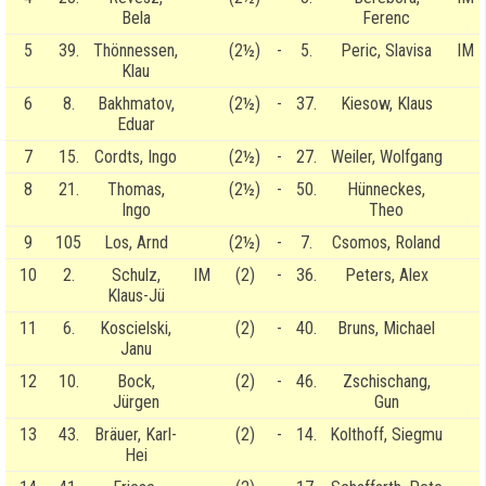
Bela
Ferenc
5
39.
Thönnessen,
(2½)
-
5.
Peric, Slavisa
IM
Klau
6
8.
Bakhmatov,
(2½)
-
37.
Kiesow, Klaus
Eduar
7
15.
Cordts, Ingo
(2½)
-
27.
Weiler, Wolfgang
8
21.
Thomas,
(2½)
-
50.
Hünneckes,
Ingo
Theo
9
105
Los, Arnd
(2½)
-
7.
Csomos, Roland
10
2.
Schulz,
IM
(2)
-
36.
Peters, Alex
Klaus-Jü
11
6.
Koscielski,
(2)
-
40.
Bruns, Michael
Janu
12
10.
Bock,
(2)
-
46.
Zschischang,
Jürgen
Gun
13
43.
Bräuer, Karl-
(2)
-
14.
Kolthoff, Siegmu
Hei