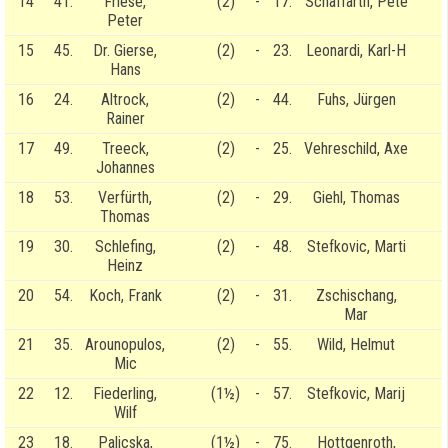
14
41.
Friese,
(2)
-
17.
Schaffarth, Pete
Peter
15
45.
Dr. Gierse,
(2)
-
23.
Leonardi, Karl-H
Hans
16
24.
Altrock,
(2)
-
44.
Fuhs, Jürgen
Rainer
17
49.
Treeck,
(2)
-
25.
Vehreschild, Axe
Johannes
18
53.
Verfürth,
(2)
-
29.
Giehl, Thomas
Thomas
19
30.
Schlefing,
(2)
-
48.
Stefkovic, Marti
Heinz
20
54.
Koch, Frank
(2)
-
31.
Zschischang,
Mar
21
35.
Arounopulos,
(2)
-
55.
Wild, Helmut
Mic
22
12.
Fiederling,
(1½)
-
57.
Stefkovic, Marij
Wilf
23
18.
Palicska,
(1½)
-
75.
Hottgenroth,