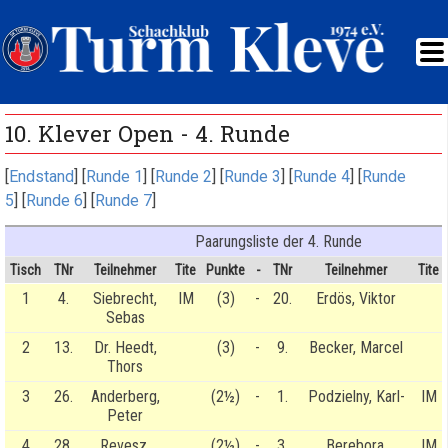
10. Klever Open - 4. Runde
[
Endstand
] [
Runde 1
] [
Runde 2
] [
Runde 3
] [
Runde 4
] [
Runde
5
] [
Runde 6
] [
Runde 7
]
Paarungsliste der 4. Runde
Tisch
TNr
Teilnehmer
Tite
Punkte
-
TNr
Teilnehmer
Tite
1
4.
Siebrecht,
IM
(3)
-
20.
Erdös, Viktor
Sebas
2
13.
Dr. Heedt,
(3)
-
9.
Becker, Marcel
Thors
3
26.
Anderberg,
(2½)
-
1.
Podzielny, Karl-
IM
Peter
4
28.
Revesz,
(2½)
-
3.
Berebora,
IM