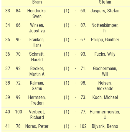
Bram
Stefan
33
84.
Hendricks,
(1)
-
63.
Jaspers, Stefan
Sven
34
66.
Winsen,
(1)
-
87.
Nottenkämper,
Joost va
Fr
35
90.
Franken,
(1)
-
67.
Philipp, Günther
Hans
36
70.
Schmitt,
(1)
-
93.
Fuchs, Willy
Harald
37
92.
Becker,
(1)
-
71.
Gochermann,
Martin A
Will
38
72.
Kalman,
(1)
-
98.
Nelsen,
Samu
Alexande
39
99.
Hermsen,
(1)
-
73.
Koch, Michael
Frederi
40
100
Verbeet,
(1)
-
77.
Hammermeister,
Richard
U
41
78.
Noras, Peter
(1)
-
102
Bijvank, Benno