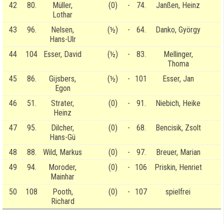
42
80.
Müller,
(0)
-
74.
Janßen, Heinz
Lothar
43
96.
Nelsen,
(½)
-
64.
Danko, György
Hans-Ulr
44
104
Esser, David
(½)
-
83.
Mellinger,
Thoma
45
86.
Gijsbers,
(½)
-
101
Esser, Jan
Egon
46
51.
Strater,
(0)
-
91.
Niebich, Heike
Heinz
47
95.
Dilcher,
(0)
-
68.
Bencisik, Zsolt
Hans-Gü
48
88.
Wild, Markus
(0)
-
97.
Breuer, Marian
49
94.
Moroder,
(0)
-
106
Priskin, Henriet
Mainhar
50
108
Pooth,
(0)
-
107
spielfrei
Richard