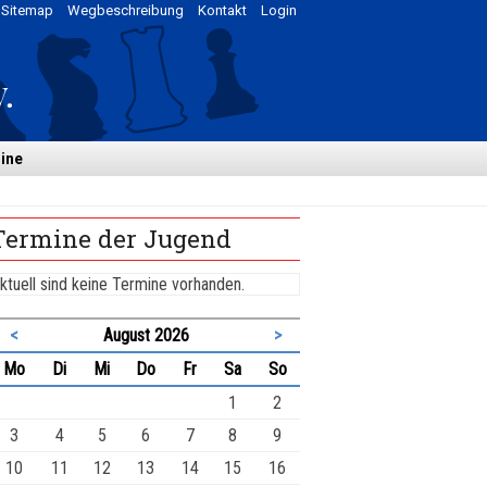
Sitemap
Wegbeschreibung
Kontakt
Login
ine
Termine der Jugend
ktuell sind keine Termine vorhanden.
<
August 2026
>
ntag
enstag
ttwoch
nnerstag
eitag
mstag
nntag
Mo
Di
Mi
Do
Fr
Sa
So
1
2
3
4
5
6
7
8
9
10
11
12
13
14
15
16