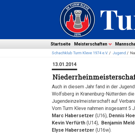
Navigation
überspringen
Navigation
Startseite
Meisterschaften
Mannscha
Schachklub Turm Kleve 1974 e.V.
/
Jugend
/
Na
überspringen
13.01.2014
Niederrheinmeisterschaf
Auch in diesem Jahr fand in der Jugen
Wolfsberg in Kranenburg-Nütterden die
Jugendeinzelmeisterschaft auf Verban
Vom Turm Kleve nahmen insgesamt 5 Ju
Marc Habersetzer
(U16),
Dennis Hoe
Kevin Verfürth
(U14),
Benjamin Meld
Elyse Habersetzer
(U16w).