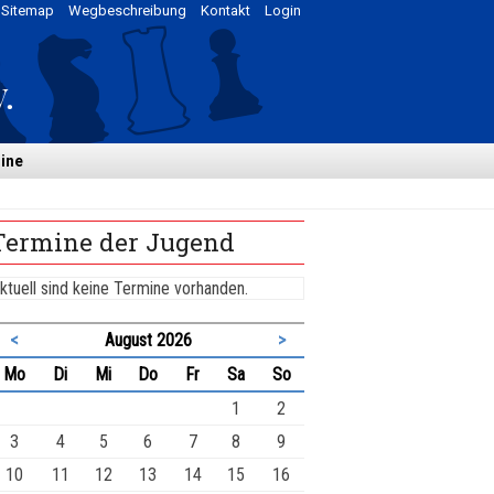
Sitemap
Wegbeschreibung
Kontakt
Login
ine
Termine der Jugend
ktuell sind keine Termine vorhanden.
<
August 2026
>
ntag
enstag
ttwoch
nnerstag
eitag
mstag
nntag
Mo
Di
Mi
Do
Fr
Sa
So
1
2
3
4
5
6
7
8
9
10
11
12
13
14
15
16