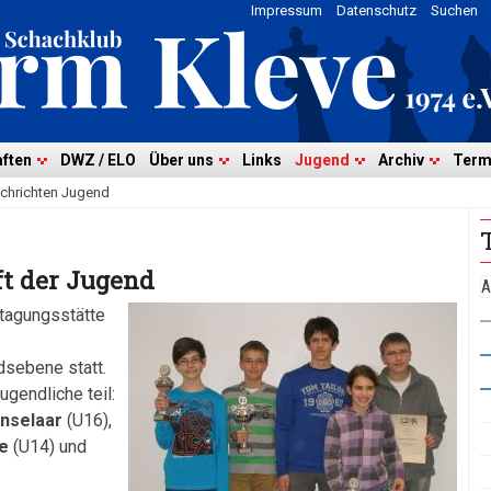
Impressum
Datenschutz
Suchen
ften
DWZ / ELO
Über uns
Links
Jugend
Archiv
Term
chrichten Jugend
t der Jugend
A
dtagungsstätte
dsebene statt.
gendliche teil:
nselaar
(U16),
e
(U14) und