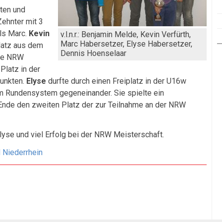
ten und
ehnter mit 3
ls Marc.
Kevin
v.l.n.r.: Benjamin Melde, Kevin Verfürth,
Marc Habersetzer, Elyse Habersetzer,
latz aus dem
Dennis Hoenselaar
die NRW
 Platz in der
unkten.
Elyse
durfte durch einen Freiplatz in der U16w
im Rundensystem gegeneinander. Sie spielte ein
 Ende den zweiten Platz der zur Teilnahme an der NRW
yse und viel Erfolg bei der NRW Meisterschaft.
d Niederrhein